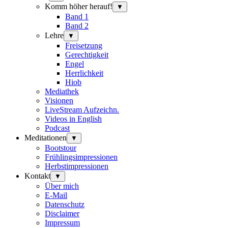
Komm höher herauf!
▼
Band 1
Band 2
Lehre
▼
Freisetzung
Gerechtigkeit
Engel
Herrlichkeit
Hiob
Mediathek
Visionen
LiveStream Aufzeichn.
Videos in English
Podcast
Meditationen
▼
Bootstour
Frühlingsimpressionen
Herbstimpressionen
Kontakt
▼
Über mich
E-Mail
Datenschutz
Disclaimer
Impressum