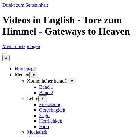
Direkt zum Seiteninhalt
Videos in English - Tore zum
Himmel - Gateways to Heaven
Menü überspringen
×
Homepage
Medien
▼
Komm höher herauf!
▼
Band 1
Band 2
Lehre
▼
Freisetzung
Gerechtigkeit
Engel
Herrlichkeit
Hiob
Mediathek