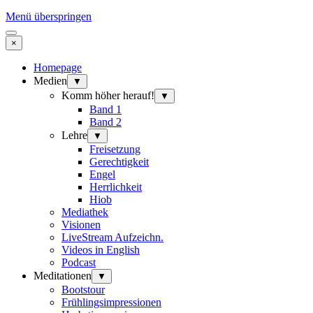
Menü überspringen
×
Homepage
Medien
▼
Komm höher herauf!
▼
Band 1
Band 2
Lehre
▼
Freisetzung
Gerechtigkeit
Engel
Herrlichkeit
Hiob
Mediathek
Visionen
LiveStream Aufzeichn.
Videos in English
Podcast
Meditationen
▼
Bootstour
Frühlingsimpressionen