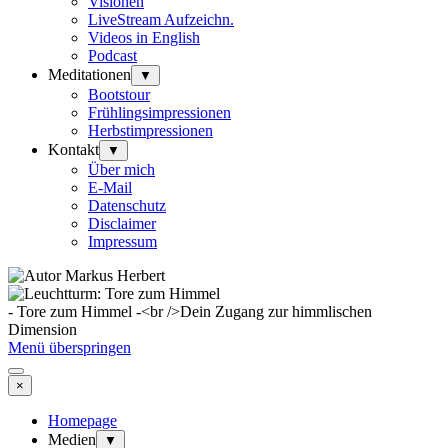
Visionen
LiveStream Aufzeichn.
Videos in English
Podcast
Meditationen
▼
Bootstour
Frühlingsimpressionen
Herbstimpressionen
Kontakt
▼
Über mich
E-Mail
Datenschutz
Disclaimer
Impressum
- Tore zum Himmel -<br />Dein Zugang zur himmlischen
Dimension
Menü überspringen
×
Homepage
Medien
▼